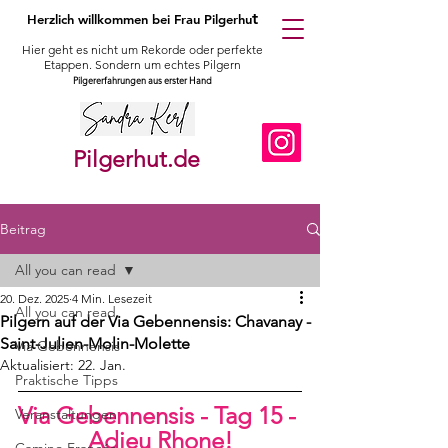
t
Herzlich willkommen bei Frau Pilgerhu
Hier geht es nicht um Rekorde oder perfekte
Etappen. Sondern um echtes Pilgern
Pilgererfahrungen aus erster Hand
Pilgerhut.de
Beitrag
All you can read
20. Dez. 2025
4 Min. Lesezeit
All you can read
Pilgern auf der Via Gebennensis: Chavanay -
Saint-Julien-Molin-Molette
Via Gebennensis
Aktualisiert:
22. Jan.
Praktische Tipps
Via Gebennensis - Tag 15 - 
Veranstaltungen
Adieu Rhone!