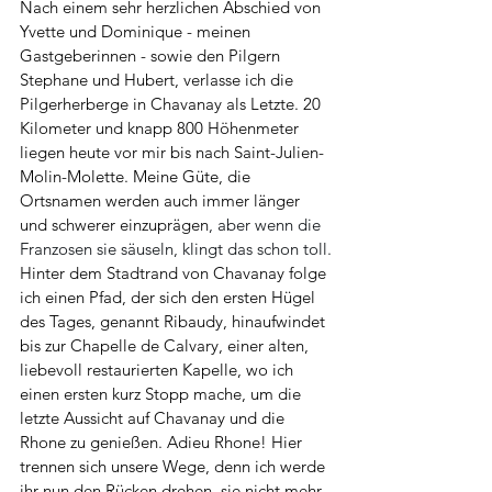
Nach einem sehr herzlichen Abschied von 
Yvette und Dominique - meinen 
Gastgeberinnen - sowie den Pilgern 
Stephane und Hubert, verlasse ich die 
Pilgerherberge in Chavanay als Letzte. 20 
Kilometer und knapp 800 Höhenmeter 
liegen heute vor mir bis nach Saint-Julien-
Molin-Molette. Meine Güte, die 
Ortsnamen werden auch immer länger 
und schwerer einzuprägen
, aber wenn die 
Franzosen sie säuseln, klingt das schon toll.
Hinter dem Stadtrand von Chavanay folge 
ich einen Pfad, der sich den ersten Hügel 
des Tages, genannt Ribaudy, hinaufwindet 
bis zur Chapelle de Calvary, einer alten, 
liebevoll restaurierten Kapelle, wo ich 
einen ersten kurz Stopp mache, um die 
letzte Aussicht auf Chavanay und die 
Rhone zu genießen. Adieu Rhone! Hier 
trennen sich unsere Wege, denn ich werde 
ihr nun den Rücken drehen, sie nicht mehr 