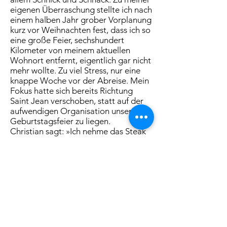
eigenen Überraschung stellte ich nach
einem halben Jahr grober Vorplanung
kurz vor Weihnachten fest, dass ich so
eine große Feier, sechshundert
Kilometer von meinem aktuellen
Wohnort entfernt, eigentlich gar nicht
mehr wollte. Zu viel Stress, nur eine
knappe Woche vor der Abreise. Mein
Fokus hatte sich bereits Richtung
Saint Jean verschoben, statt auf der
aufwendigen Organisation unserer
Geburtstagsfeier zu liegen.
Christian sagt: »Ich nehme das Steak
mit Pommes. Und du?«
»Ähm. Die Spaghetti Carbonara.«
Er blickt auf die Straße, an der wir
sitzen. Es herrscht ganz schön viel
Verkehr. »Jetzt sind wir also endlich
hier.«
Genau das habe ich auch gerade
gedacht. Und heute nicht zum ersten
Mal. Ich denke es eigentlich ständig,