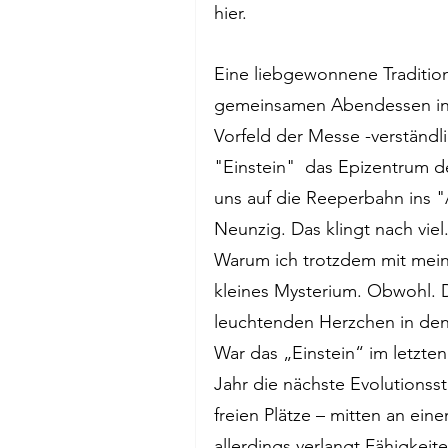
hier. 
Eine liebgewonnene Tradition 
gemeinsamen Abendessen in ei
Vorfeld der Messe -verständli
"Einstein"  das Epizentrum d
uns auf die Reeperbahn ins "As
Neunzig. Das klingt nach viel
Warum ich trotzdem mit meine
kleines Mysterium. Obwohl. D
leuchtenden Herzchen in den
War das „Einstein“ im letzten 
Jahr die nächste Evolutionsstu
freien Plätze – mitten an ei
allerdings verlangt Fähigkeit