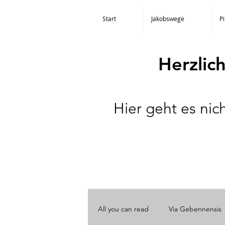
Start
Jakobswege
P
Herzlic
Hier geht es ni
All you can read
Via Gebennensis