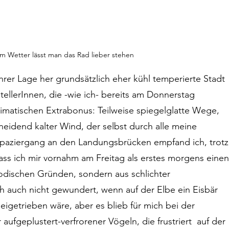
m Wetter lässt man das Rad lieber stehen
hrer Lage her grundsätzlich eher kühl temperierte Stadt 
llerInnen, die -wie ich- bereits am Donnerstag 
limatischen Extrabonus: Teilweise spiegelglatte Wege, 
eidend kalter Wind, der selbst durch alle meine 
Spaziergang an den Landungsbrücken empfand ich, trotz
ass ich mir vornahm am Freitag als erstes morgens einen
odischen Gründen, sondern aus schlichter 
ch auch nicht gewundert, wenn auf der Elbe ein Eisbär 
beigetrieben wäre, aber es blieb für mich bei der 
ufgeplustert-verfrorener Vögeln, die frustriert  auf der 