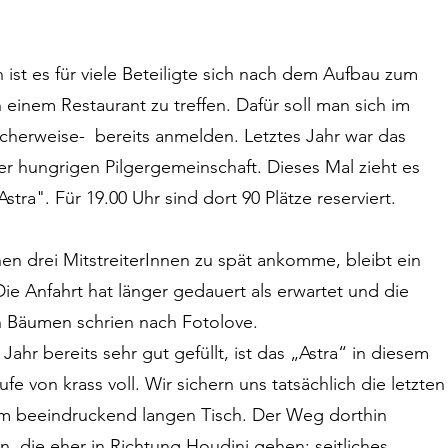
ist es für viele Beteiligte sich nach dem Aufbau zum 
nem Restaurant zu treffen. Dafür soll man sich im 
cherweise-  bereits anmelden. Letztes Jahr war das 
er hungrigen Pilgergemeinschaft. Dieses Mal zieht es 
tra". Für 19.00 Uhr sind dort 90 Plätze reserviert. 
.
n drei MitstreiterInnen zu spät ankomme, bleibt ein 
ie Anfahrt hat länger gedauert als erwartet und die 
 Bäumen schrien nach Fotolove.
Jahr bereits sehr gut gefüllt, ist das „Astra“ in diesem 
fe von krass voll. Wir sichern uns tatsächlich die letzten
nem beeindruckend langen Tisch. Der Weg dorthin 
en, die eher in Richtung Houdini gehen: seitliches 